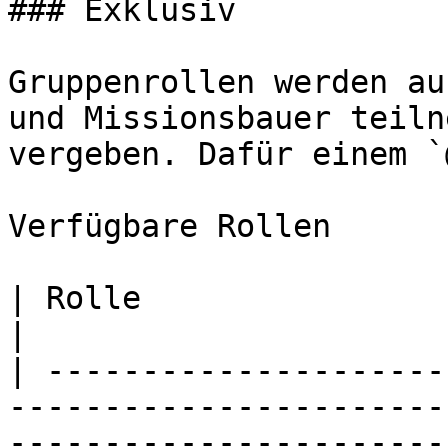
### Exklusiv

Gruppenrollen werden au
und Missionsbauer teiln
vergeben. Dafür einem `
Verfügbare Rollen

| Rolle                                 | Aufgabe                     
|

| ---------------------
-----------------------
-----------------------