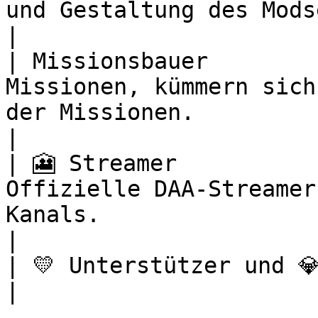
und Gestaltung des Modsets.                     
|

| Missionsbauer        
Missionen, kümmern sich
der Missionen.                                     
|

| 🎦 Streamer          
Offizielle DAA-Streamer
Kanals.                                                    
|

| 💛 Unterstützer und 💎 Server Booster | Danke!                        
|
