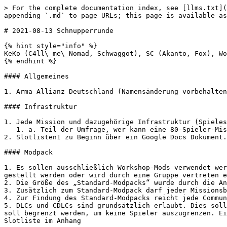
> For the complete documentation index, see [llms.txt](
appending `.md` to page URLs; this page is available as
# 2021-08-13 Schnupperrunde

{% hint style="info" %}

KeKo (C4ll\_me\_Nomad, Schwaggot), SC (Akanto, Fox), Wo
{% endhint %}

#### Allgemeines

1. Arma Allianz Deutschland (Namensänderung vorbehalten
#### Infrastruktur

1. Jede Mission und dazugehörige Infrastruktur (Spieles
   1. a. Teil der Umfrage, wer kann eine 80-Spieler-Mission auf seinem Server stemmen.&#x20;

2. Slotlisten1 zu Beginn über ein Google Docs Dokument.
#### Modpack

1. Es sollen ausschließlich Workshop-Mods verwendet wer
gestellt werden oder wird durch eine Gruppe vertreten e
2. Die Größe des „Standard-Modpacks“ wurde durch die An
3. Zusätzlich zum Standard-Modpack darf jeder Missionsb
4. Zur Findung des Standard-Modpacks reicht jede Commun
5. DLCs und CDLCs sind grundsätzlich erlaubt. Dies soll
soll begrenzt werden, um keine Spieler auszugrenzen. Ei
Slotliste im Anhang
