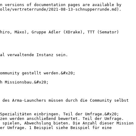
n versions of documentation pages are available by 
olle/vertreterrunde/2021-08-13-schnupperrunde.md).

hiro, Mäxo), Gruppe Adler (XDrake), TTT (Semator)

al verwaltende Instanz sein.

ommunity gestellt werden.&#x20;

h Missionsbau.&#x20;

 des Arma-Launchers müssen durch die Community selbst 
Spezialitäten einbringen. Teil der Umfrage.&#x20;

zen werden anschließend bewertet. Teil der Umfrage.

 spielen, Abwechslung bieten. Die Anzahl dieser Mission 
er Umfrage. 1 Beispiel siehe Beispiel für eine 