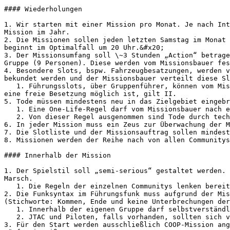
#### Wiederholungen

1. Wir starten mit einer Mission pro Monat. Je nach Int
Mission im Jahr.

2. Die Missionen sollen jeden letzten Samstag im Monat 
beginnt im Optimalfall um 20 Uhr.&#x20;

3. Der Missionsumfang soll \~3 Stunden „Action“ betrage
Gruppe (9 Personen). Diese werden vom Missionsbauer fes
4. Besondere Slots, bspw. Fahrzeugbesatzungen, werden v
bekundet werden und der Missionsbauer verteilt diese Sl
   1. Führungsslots, über Gruppenführer, können vom Missionsbauer auf seine Community beschränkt werden, wenn die Mission einen intensiveren Austausch benötigt. Falls 
eine freie Besetzung möglich ist, gilt II.

5. Tode müssen mindestens neu in das Zielgebiet eingebr
   1. Eine One-Life-Regel darf vom Missionsbauer nach eigenem Ermessen benannt werden.

   2. Von dieser Regel ausgenommen sind Tode durch technische Probleme.&#x20;

6. In jeder Mission muss ein Zeus zur Überwachung der M
7. Die Slotliste und der Missionsauftrag sollen mindest
8. Missionen werden der Reihe nach von allen Communitys
#### Innerhalb der Mission

1. Der Spielstil soll „semi-serious“ gestaltet werden. 
Marsch.

   1. Die Regeln der einzelnen Communitys lenken bereits den allgemeinen, respektvollen Umgang. Vorerst wird kein eigenes Regelwerk erstellt.&#x20;

2. Die Funksyntax im Führungsfunk muss aufgrund der Mis
(Stichworte: Kommen, Ende und keine Unterbrechungen der
   1. Innerhalb der eigenen Gruppe darf selbstverständlich frei über den Funkverkehr entschieden werden.

   2. JTAC und Piloten, falls vorhanden, sollten sich vor einer Mission absprechen, um eventuelle Konventionen festzulegen.

3. Für den Start werden ausschließlich COOP-Mission ang